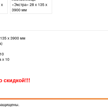
135 х 3900 мм
а)
 10
а х 10
 скидкой!!!
 защищены.