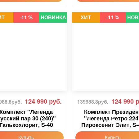
ИТ
-11 %
НОВИНКА
ХИТ
-11 %
НОВ
124 990
руб.
124 990
р
988.8руб.
139988.8руб.
Комплект "Легенда
Комплект Президен
усский пар 30 (240)"
"Легенда Ретро 224
Талькохлорит, S-40
Пироксенит Элит, S-
Купить
Купить