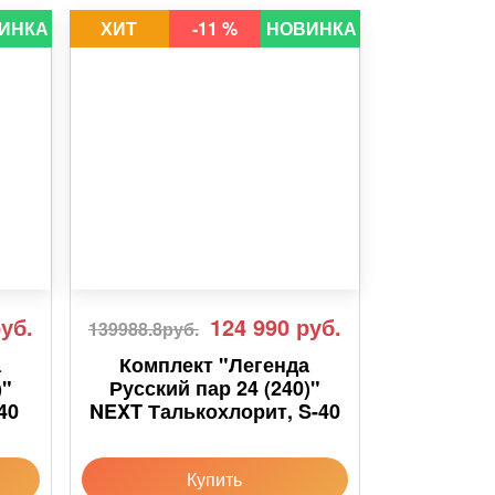
ИНКА
ХИТ
-11 %
НОВИНКА
уб.
124 990
руб.
139988.8руб.
а
Комплект "Легенда
)"
Русский пар 24 (240)"
40
NEXT Талькохлорит, S-40
Купить