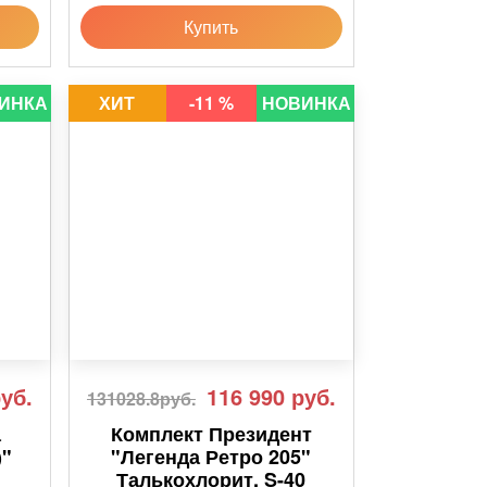
Купить
ИНКА
ХИТ
-11 %
НОВИНКА
уб.
116 990
руб.
131028.8руб.
а
Комплект Президент
)"
"Легенда Ретро 205"
Талькохлорит, S-40