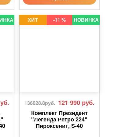
ИНКА
ХИТ
-11 %
НОВИНКА
уб.
121 990
руб.
136628.8руб.
а
Комплект Президент
)"
"Легенда Ретро 224"
40
Пироксенит, S-40