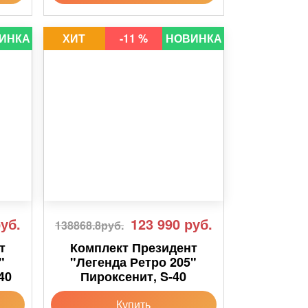
ИНКА
ХИТ
-11 %
НОВИНКА
уб.
123 990
руб.
138868.8руб.
т
Комплект Президент
"
"Легенда Ретро 205"
40
Пироксенит, S-40
Купить