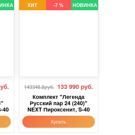
ИНКА
ХИТ
-7 %
НОВИНКА
уб.
133 990
руб.
143348.8руб.
а
Комплект "Легенда
)"
Русский пар 24 (240)"
-40
NEXT Пироксенит, S-40
Купить