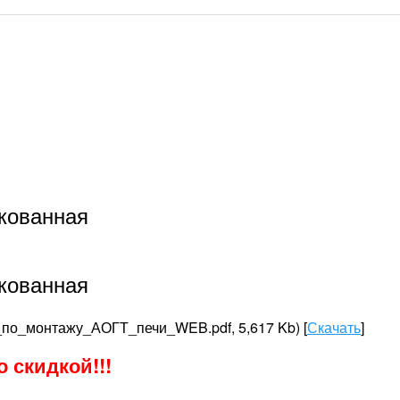
кованная
кованная
_по_монтажу_АОГТ_печи_WEB.pdf, 5,617 Kb) [
Скачать
]
 скидкой!!!