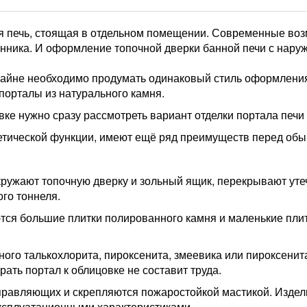
ая печь, стоящая в отдельном помещении. Современные во
нника. И оформление топочной дверки банной печи с наруж
зайне необходимо продумать одинаковый стиль оформления 
порталы из натурального камня.
вке нужно сразу рассмотреть вариант отделки портала печи
тетической функции, имеют ещё ряд преимуществ перед обы
ружают топочную дверку и зольный ящик, перекрывают утеч
го тоннеля.
тся большие плитки полированного камня и маленькие пли
ного талькохлорита, пироксенита, змеевика или пироксенит
рать портал к облицовке не составит труда.
равляющих и скрепляются пожаростойкой мастикой. Издели
ксплуатационными характеристиками.