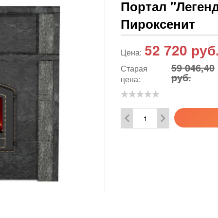
Портал "Легенд
Пироксенит
52 720
руб
Цена:
59 046,40
Старая
руб.
цена: