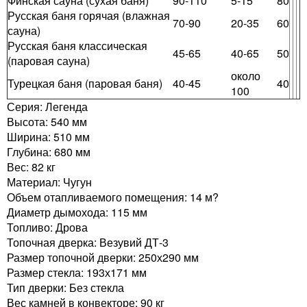
Финская сауна (сухая баня)
90-110
5-15
80
Русская баня горячая (влажная
70-90
20-35
60
сауна)
Русская баня классическая
45-65
40-65
50
(паровая сауна)
около
Турецкая баня (паровая баня)
40-45
40
100
Серия: Легенда
Высота: 540 мм
Ширина: 510 мм
Глубина: 680 мм
Вес: 82 кг
Материал: Чугун
Объем отапливаемого помещения: 14 м?
Диаметр дымохода: 115 мм
Топливо: Дрова
Топочная дверка: Везувий ДТ-3
Размер топочной дверки: 250х290 мм
Размер стекла: 193х171 мм
Тип дверки: Без стекла
Вес камней в конвекторе: 90 кг