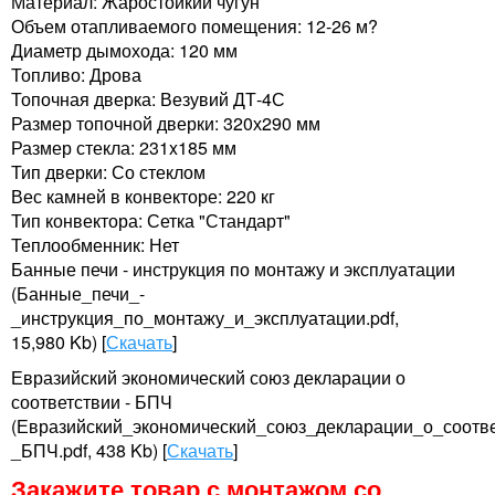
Материал: Жаростойкий чугун
Объем отапливаемого помещения: 12-26 м?
Диаметр дымохода: 120 мм
Топливо: Дрова
Топочная дверка: Везувий ДТ-4С
Размер топочной дверки: 320х290 мм
Размер стекла: 231x185 мм
Тип дверки: Со стеклом
Вес камней в конвекторе: 220 кг
Тип конвектора: Сетка "Стандарт"
Теплообменник: Нет
Банные печи - инструкция по монтажу и эксплуатации
(Банные_печи_-
_инструкция_по_монтажу_и_эксплуатации.pdf,
15,980 Kb) [
Скачать
]
Евразийский экономический союз декларации о
соответствии - БПЧ
(Евразийский_экономический_союз_декларации_о_соотве
_БПЧ.pdf, 438 Kb) [
Скачать
]
Закажите товар с монтажом со