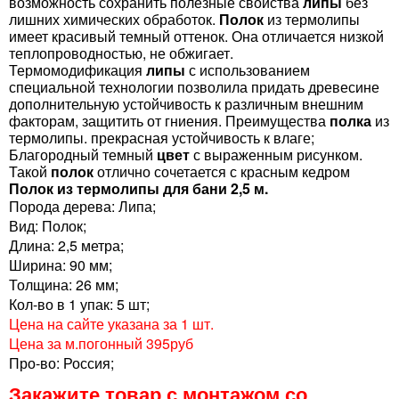
возможность сохранить полезные свойства
липы
без
лишних химических обработок.
Полок
из термолипы
имеет красивый темный оттенок. Она отличается низкой
теплопроводностью, не обжигает.
Термомодификация
липы
с использованием
специальной технологии позволила придать древесине
дополнительную устойчивость к различным внешним
факторам, защитить от гниения. Преимущества
полка
из
термолипы. прекрасная устойчивость к влаге;
Благородный темный
цвет
с выраженным рисунком.
Такой
полок
отлично сочетается с красным кедром
Полок из термолипы для бани 2,5 м.
Порода дерева: Липа;
Вид: Полок;
Длина: 2,5 метра;
Ширина: 90 мм;
Толщина: 26 мм;
Кол-во в 1 упак: 5 шт;
Цена на сайте указана за 1 шт.
Цена за м.погонный 395руб
Про-во: Россия;
Закажите товар с монтажом со