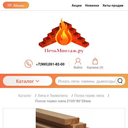
Меню
Акции
Новинки
Хиты продаж
+7(985)261-82-00
Войти
Корзина (
0
)
Каталог
Каталог
/
Липа и Термолипа
/
Полок термо липа
/
Полок термо липа 2100*90*26мм