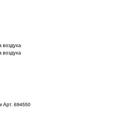
а воздуха
а воздуха
м Арт. 694550