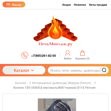
Меню
Акции
Новинки
Хиты продаж
+7(985)261-82-00
Войти
Корзина (
0
)
Каталог
Каталог
/
Интерьерные дымоходы Феррум (Ferrum)
/
Колено 135°(430/0,8 мм/эмаль/600*черная) D115 Ferrum