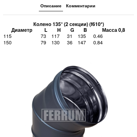
Описание
Комментарии
Колено 135° (2 секции) (f610*)
Диаметр
L
H
G
B
Масса 0,8
115
73
117
31
135
0.46
150
79
130
36
147
0.84