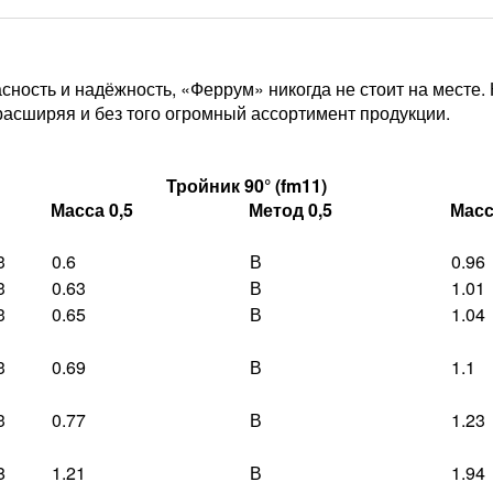
сность и надёжность, «Феррум» никогда не стоит на месте.
расширяя и без того огромный ассортимент продукции.
Тройник 90° (fm11)
Масса 0,5
Метод 0,5
Масс
3
0.6
В
0.96
3
0.63
В
1.01
3
0.65
В
1.04
3
0.69
В
1.1
3
0.77
В
1.23
8
1.21
В
1.94