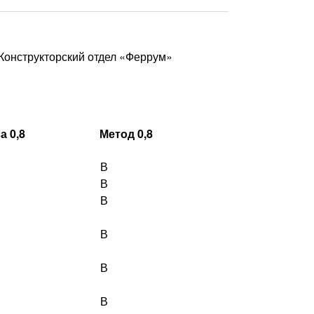
 Конструкторский отдел «Феррум»
а 0,8
Метод 0,8
В
В
В
В
В
В