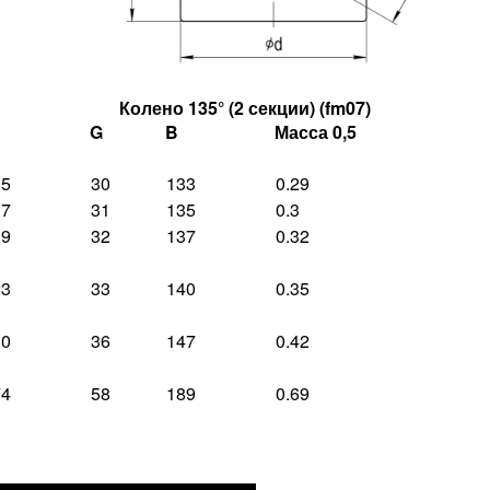
Колено 135° (2 секции) (fm07)
G
B
Масса 0,5
15
30
133
0.29
17
31
135
0.3
19
32
137
0.32
23
33
140
0.35
30
36
147
0.42
74
58
189
0.69