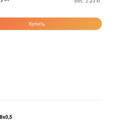
Вес:
2.23
кг.
Купить
8х0,5