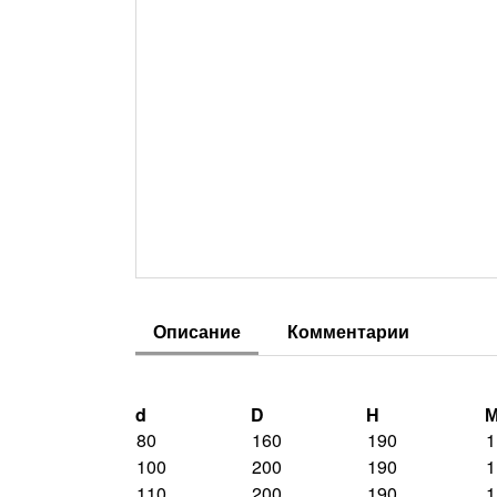
Описание
Комментарии
d
D
H
М
80
160
190
1
100
200
190
1
110
200
190
1