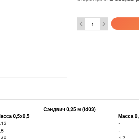
Сэндвич 0,25 м (fd03)
асса 0,5х0,5
Масса 0,
.13
-
.5
-
.49
1.7